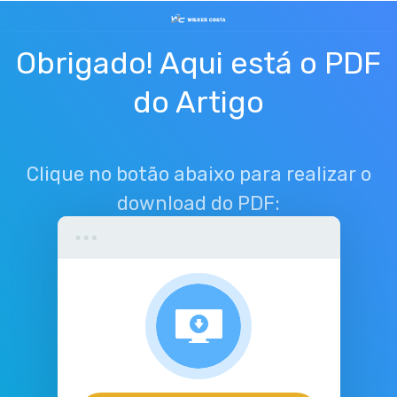
Obrigado! Aqui está o PDF
do Artigo
Clique no botão abaixo para realizar o
download do PDF: