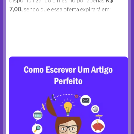
7,00,
sendo que essa oferta expirará em:
0
0
0
0
0
0
0
0
Dia
Horas
Minutos
Segundos