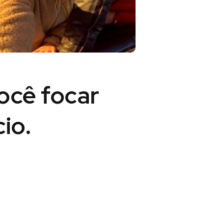
você
focar
io.