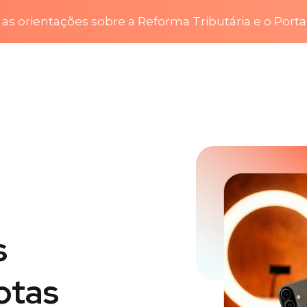
as orientações sobre a Reforma Tributária e o Porta
s
otas