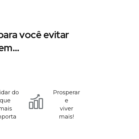
ara você evitar
r em…
idar do
Prosperar
que
e
mais
viver
mporta
mais!