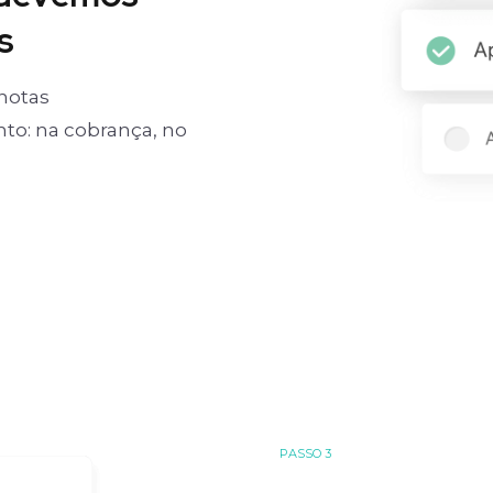
s
notas
o: na cobrança, no
PASSO 3