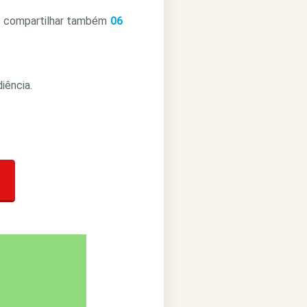
de compartilhar também
06
iência.