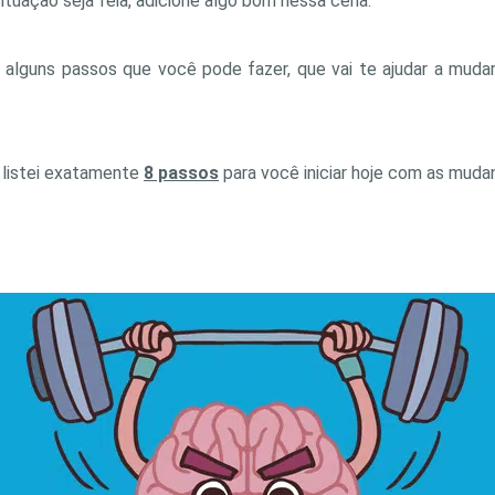
situação seja feia, adicione algo bom nessa cena.
 alguns passos que você pode fazer, que vai te ajudar a muda
u listei exatamente
8 passos
para você iniciar hoje com as muda