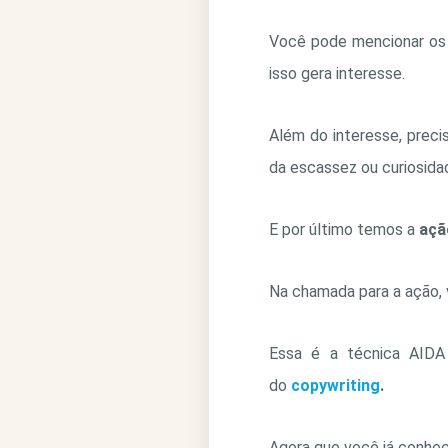
Você pode mencionar os b
isso gera interesse.
Além do interesse, preci
da escassez ou curiosida
E por último temos a
açã
Na chamada para a ação, vo
Essa é a técnica AIDA
do
copywriting
.
Agora que você já conhec