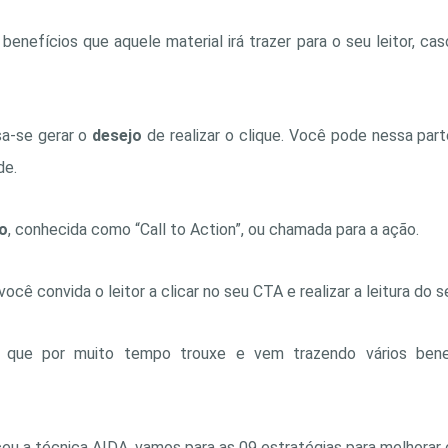
enefícios que aquele material irá trazer para o seu leitor, cas
sa-se gerar o
desejo
de realizar o clique. Você pode nessa parte
de.
o
, conhecida como “Call to Action”, ou chamada para a ação.
cê convida o leitor a clicar no seu CTA e realizar a leitura do s
 que por muito tempo trouxe e vem trazendo vários bene
eu a técnica AIDA, vamos para as 09 estratégias para melhorar o